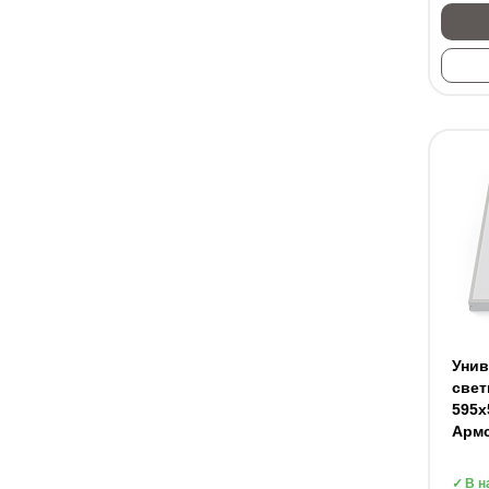
Уни
свет
595х
Арм
В н