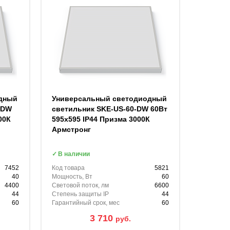
дный
Универсальный светодиодный
-DW
светильник SKE-US-60-DW 60Вт
00К
595х595 IP44 Призма 3000К
Армстронг
В наличии
7452
Код товара
5821
40
Мощность, Вт
60
4400
Световой поток, лм
6600
44
Степень защиты IP
44
60
Гарантийный срок, мес
60
3 710
руб.