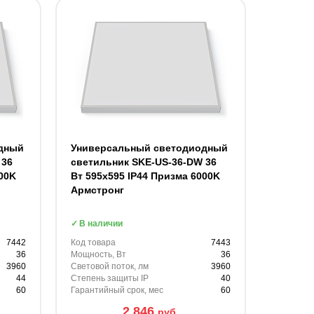
дный
Универсальный светодиодный
 36
светильник SKE-US-36-DW 36
00K
Вт 595x595 IP44 Призма 6000K
Армстронг
В наличии
7442
Код товара
7443
36
Мощность, Вт
36
3960
Световой поток, лм
3960
44
Степень защиты IP
40
60
Гарантийный срок, мес
60
2 846
руб.