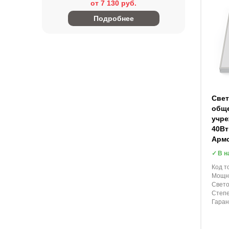
от 7 130 руб.
Подробнее
Свет
общ
учре
40Вт
Арм
В н
Код т
Мощно
Свето
Степе
Гаран