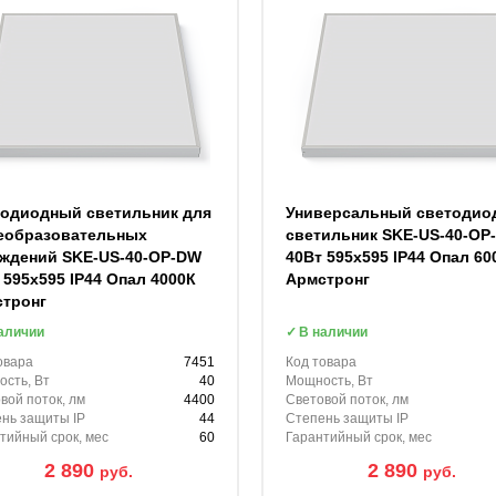
одиодный светильник для
Универсальный светодио
еобразовательных
светильник SKE-US-40-OP
ждений SKE-US-40-OP-DW
40Вт 595х595 IP44 Опал 60
 595х595 IP44 Опал 4000К
Армстронг
стронг
аличии
В наличии
овара
7451
Код товара
сть, Вт
40
Мощность, Вт
вой поток, лм
4400
Световой поток, лм
нь защиты IP
44
Степень защиты IP
тийный срок, мес
60
Гарантийный срок, мес
2 890
2 890
руб.
руб.