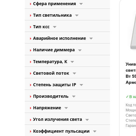
Сфера применения
Тип светильника
Тип ксс
Аварийное исполнение
Наличие диммера
Температура, К
Уни
свет
Световой поток
Вт 5
Арм
Степень защиты IP
Производитель
В н
Код т
Напряжение
Мощно
Свето
Угол излучения света
Степе
Гаран
Коэффициент пульсации