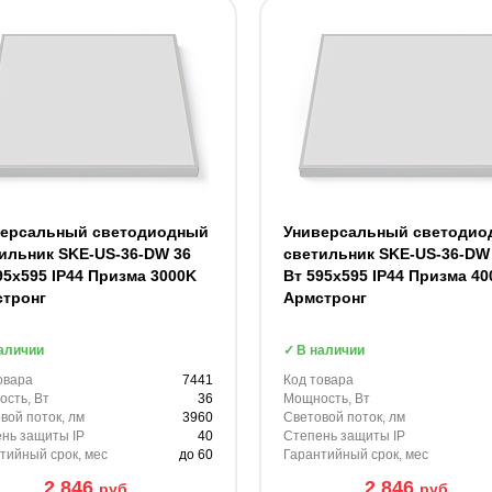
версальный светодиодный
Универсальный светодио
ильник SKE-US-36-DW 36
светильник SKE-US-36-DW
95x595 IP44 Призма 3000K
Вт 595x595 IP44 Призма 40
стронг
Армстронг
аличии
В наличии
овара
7441
Код товара
сть, Вт
36
Мощность, Вт
вой поток, лм
3960
Световой поток, лм
нь защиты IP
40
Степень защиты IP
тийный срок, мес
до 60
Гарантийный срок, мес
2 846
2 846
руб.
руб.