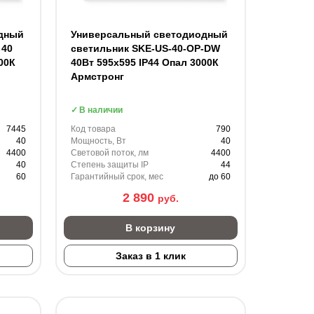
дный
Универсальный светодиодный
 40
светильник SKE-US-40-OP-DW
00К
40Вт 595х595 IP44 Опал 3000К
Армстронг
В наличии
7445
Код товара
790
40
Мощность, Вт
40
4400
Световой поток, лм
4400
40
Степень защиты IP
44
60
Гарантийный срок, мес
до 60
2 890
руб.
В корзину
Заказ в 1 клик