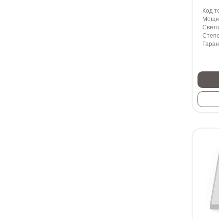
Код т
Мощно
Свето
Степе
Гаран