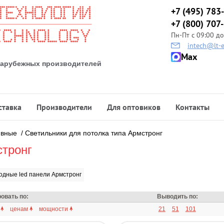
+7 (495) 783
+7 (800) 707
Пн-Пт с 09:00 до
intech@lt-e
Max
 зарубежных производителей
ставка
Производители
Для оптовиков
Контакты
ивные
/
Светильники для потолка типа Армстронг
стронг
одные led панели Армстронг
овать по:
Выводить по:
ценам
мощности
21
51
101