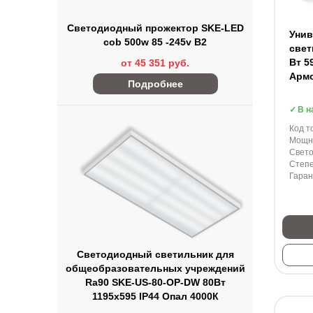
Светодиодный прожектор SKE-LED
Уни
cob 500w 85 -245v В2
свет
Вт 5
от 45 351 руб.
Арм
Подробнее
В н
Код т
Мощно
Свето
Степе
Гаран
Светодиодный светильник для
общеобразовательных учреждений
Ra90 SKE-US-80-OP-DW 80Вт
1195х595 IP44 Опал 4000К