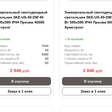
версальный светодиодный
Универсальный светодио
ильник SKE-US-40-DW 40
светильник SKE-US-40-DW
95х595 IP44 Призма 4000К
Вт 595х595 IP44 Призма 60
стронг
Армстронг
аличии
В наличии
овара
7444
Код товара
сть, Вт
40
Мощность, Вт
вой поток, лм
4400
Световой поток, лм
нь защиты IP
40
Степень защиты IP
тийный срок, мес
60
Гарантийный срок, мес
2 846
2 846
руб.
руб.
В корзину
В корзину
Заказ в 1 клик
Заказ в 1 клик