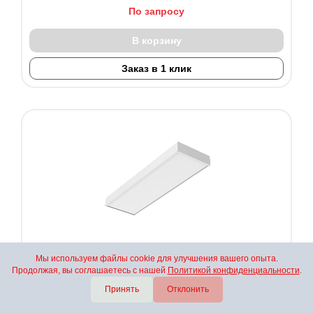
По запросу
В корзину
Заказ в 1 клик
Мы используем файлы cookie для улучшения вашего опыта.
Светодиодный светильник "ВАРТОН" офисный
Продолжая, вы соглашаетесь с нашей
Политикой конфиденциальности
.
встраиваемый/накладной 595*180*50мм 18 ВТ
4000К аварийный автономный постоянного
Принять
Отклонить
действия DALI V1-A0-00170-01DA1-2001840