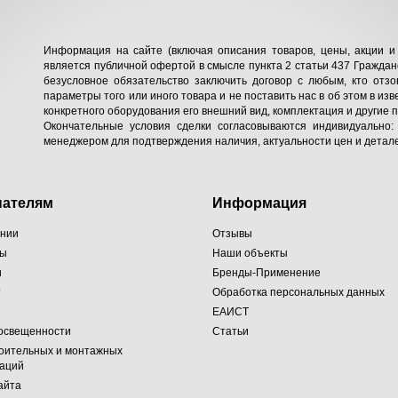
Информация на сайте (включая описания товаров, цены, акции и 
является публичной офертой в смысле пункта 2 статьи 437 Гражданс
безусловное обязательство заключить договор с любым, кто отзо
параметры того или иного товара и не поставить нас в об этом в изв
конкретного оборудования его внешний вид, комплектация и другие 
Окончательные условия сделки согласовываются индивидуально:
менеджером для подтверждения наличия, актуальности цен и детале
пателям
Информация
ании
Отзывы
ты
Наши объекты
и
Бренды-Применение
т
Обработка персональных данных
ЕАИСТ
 освещенности
Статьи
оительных и монтажных
заций
айта