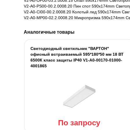
V2-A0-OP00-03.2.0008.15 Опал 590х174mm Светопроп
V2-A0-PS00-00.2.0008.20 Пин спот 590х174mm Свето
V2-A0-CI00-00.2.0008.20 Колотый лед 590х174mm Све
V2-A0-MP00-02.2.0008.20 Микропризма 590х174mm С
Аналогичные товары
Светодиодный светильник "ВАРТОН"
офисный встраиваемый 595*180*50 мм 18 ВТ
6500К класс защиты IP40 V1-A0-00170-01000-
4001865
По запросу