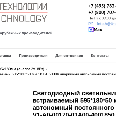
+7 (495) 783
+7 (800) 707
Пн-Пт с 09:00 до
intech@lt-e
Max
 зарубежных производителей
ставка
Производители
Для оптовиков
Контакты
95х180мм (аналог 2х18Вт)
/
емый 595*180*50 мм 18 ВТ 5000К аварийный автономный постоянн
Светодиодный светильни
встраиваемый 595*180*50 
автономный постоянного 
V1-A0-00170-01A00-4001850