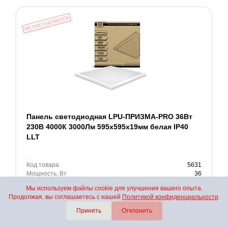
Панель светодиодная LPU-ПРИЗМА-PRO 36Вт
230В 4000К 3000Лм 595х595х19мм белая IP40
LLT
Код товара
5631
Мощность, Вт
36
Световой поток, лм
3000
Мы используем файлы cookie для улучшения вашего опыта.
Степень защиты IP
40
Продолжая, вы соглашаетесь с нашей
Политикой конфиденциальности
.
Гарантийный срок, мес
24
Принять
Отклонить
695
руб.