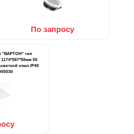
По запросу
 "ВАРТОН" тип
) 1174*587*59мм 50
светкой опал IP40
005030
росу