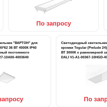
По запросу
ильник "ВАРТОН" для
Светодиодный светильник
00*62 36 ВТ 4000К IP40
кромки Tegular (Prelude 24
ный постоянного
ВТ 3000К с равномерной за
27-10A00-4003640
DALI V1-A1-00367-10HGD-4
запросу
По зап