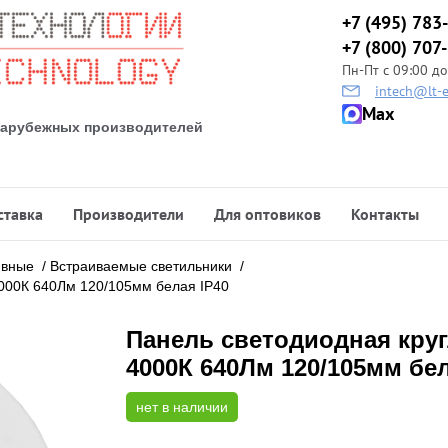
+7 (495) 783
+7 (800) 707
Пн-Пт с 09:00 до
intech@lt-e
Max
 зарубежных производителей
ставка
Производители
Для оптовиков
Контакты
ивные
/
Встраиваемые светильники
/
4000К 640Лм 120/105мм белая IP40
Панель светодиодная круг
4000К 640Лм 120/105мм бел
нет в наличии