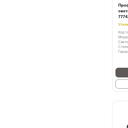
Про
свет
7774
Уточн
Код т
Мощно
Свето
Степе
Гаран