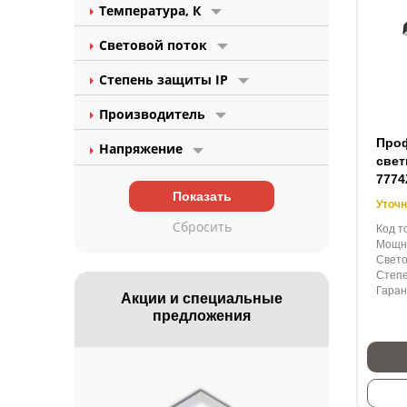
Температура, К
Световой поток
Степень защиты IP
Производитель
Про
Напряжение
свет
7774
Уточн
Код т
Мощно
Свето
Степе
Гаран
Акции и специальные
предложения