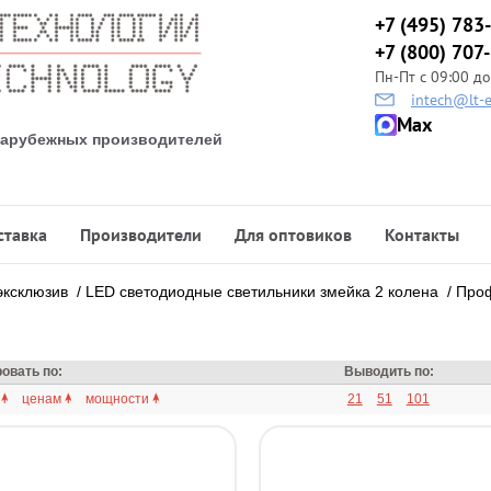
+7 (495) 783
+7 (800) 707
Пн-Пт с 09:00 до
intech@lt-e
Max
 зарубежных производителей
ставка
Производители
Для оптовиков
Контакты
эксклюзив
/
LED светодиодные светильники змейка 2 колена
/
Про
овать по:
Выводить по:
ценам
мощности
21
51
101