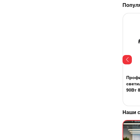
Попул
Проф
свети
90Вт 
Наши 