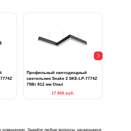
й
Профильный светодиодный
Профиль
-7774Z
светильник Snake 2 SKE-LP-7774Z
светильн
75Вт 812 мм Опал
90Вт 130
17 666
руб.
му освещению. Задайте любые вопросы, касающиеся