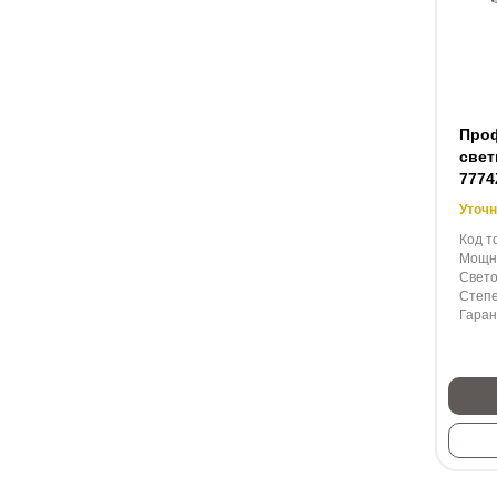
Про
свет
7774
Уточн
Код т
Мощно
Свето
Степе
Гаран