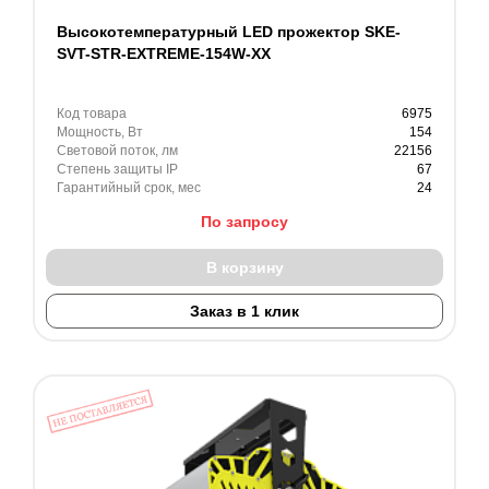
Высокотемпературный LED прожектор SKE-
SVT-STR-EXTREME-154W-XX
Код товара
6975
Мощность, Вт
154
Световой поток, лм
22156
Степень защиты IP
67
Гарантийный срок, мес
24
По запросу
В корзину
Заказ в 1 клик