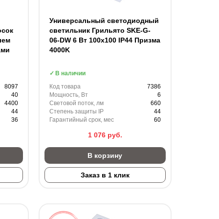
Универсальный светодиодный
осок
светильник Грильято SKE-G-
лем
06-DW 6 Вт 100x100 IP44 Призма
ами
4000K
В наличии
8097
Код товара
7386
40
Мощность, Вт
6
4400
Световой поток, лм
660
44
Степень защиты IP
44
36
Гарантийный срок, мес
60
1 076
руб.
В корзину
Заказ в 1 клик