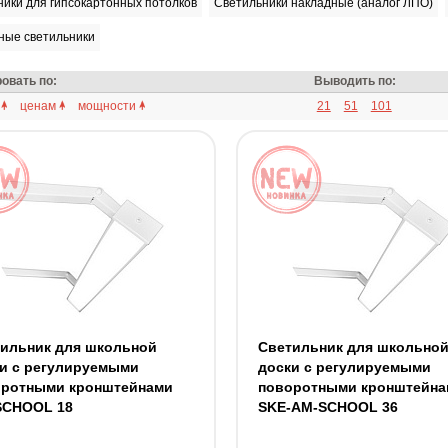
ики для гипсокартонных потолков
Светильники накладные (аналог ЛПО)
ные светильники
овать по:
Выводить по:
ценам
мощности
21
51
101
ильник для школьной
Светильник для школьно
и c регулируемыми
доски c регулируемыми
оротными кронштейнами
поворотными кронштейна
SCHOOL 18
SKE-AM-SCHOOL 36