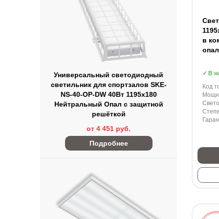
Свет
1195
в ко
опал
В н
Универсальный светодиодный
светильник для спортзалов SKE-
Код т
NS-40-OP-DW 40Вт 1195х180
Мощно
Свето
Нейтральный Опал с защитной
Степе
решёткой
Гаран
от 4 451 руб.
Подробнее