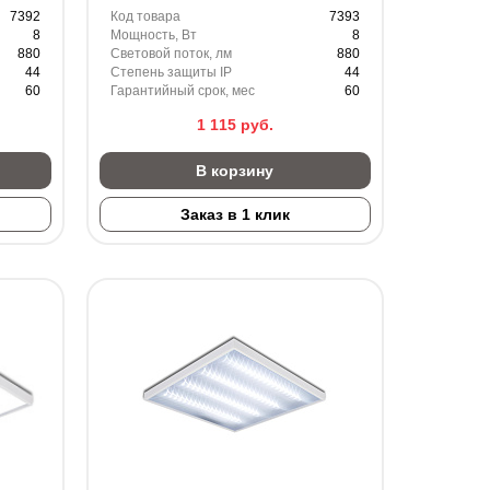
7392
Код товара
7393
8
Мощность, Вт
8
880
Световой поток, лм
880
44
Степень защиты IP
44
60
Гарантийный срок, мес
60
1 115
руб.
В корзину
Заказ в 1 клик