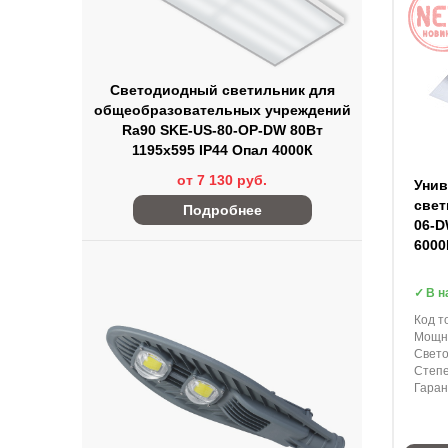
Светодиодный светильник для
общеобразовательных учреждений
Ra90 SKE-US-80-OP-DW 80Вт
1195х595 IP44 Опал 4000К
от 7 130 руб.
Уни
свет
Подробнее
06-D
600
В н
Код т
Мощно
Свето
Степе
Гаран