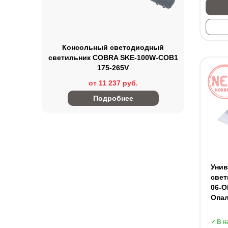
Консольный светодиодный
светильник СOBRA SKE-100W-COB1
175-265V
от 11 237 руб.
Подробнее
Уни
свет
06-O
Опал
В н