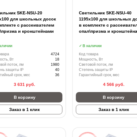
ильник SKE-NSU-20
Светильник SKE-NSU-40
х100 для школьных досок
1195х100 для школьных д
мплекте с рассеивателем
в комплекте с рассеивате
\призма и кронштейнами
опал\призма и кронштейн
аличии
В наличии
овара
4724
Код товара
сть, Вт
18
Мощность, Вт
вой поток, лм
1980
Световой поток, лм
нь защиты IP
40
Степень защиты IP
тийный срок, мес
36
Гарантийный срок, мес
3 631
руб.
4 566
руб.
В корзину
В корзину
Заказ в 1 клик
Заказ в 1 клик