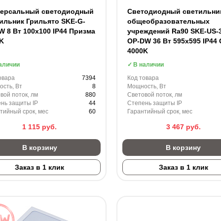
версальный светодиодный
Светодиодный светильни
ильник Грильято SKE-G-
общеобразовательных
W 8 Вт 100x100 IP44 Призма
учреждений Ra90 SKE-US-3
0K
OP-DW 36 Вт 595x595 IP44
4000K
аличии
В наличии
овара
7394
Код товара
сть, Вт
8
Мощность, Вт
вой поток, лм
880
Световой поток, лм
нь защиты IP
44
Степень защиты IP
тийный срок, мес
60
Гарантийный срок, мес
1 115
руб.
3 467
руб.
В корзину
В корзину
Заказ в 1 клик
Заказ в 1 клик