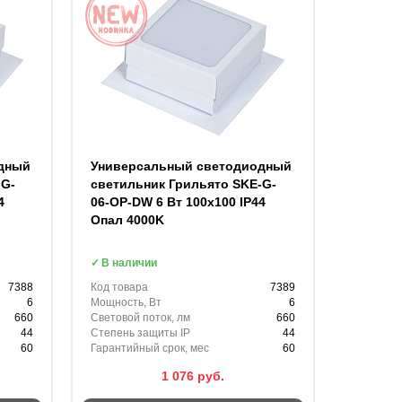
дный
Универсальный светодиодный
-G-
светильник Грильято SKE-G-
4
06-OP-DW 6 Вт 100x100 IP44
Опал 4000K
В наличии
7388
Код товара
7389
6
Мощность, Вт
6
660
Световой поток, лм
660
44
Степень защиты IP
44
60
Гарантийный срок, мес
60
1 076
руб.