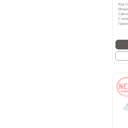
Код т
Мощно
Свето
Степе
Гаран