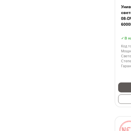
Уни
свет
08-D
600
В н
Код т
Мощно
Свето
Степе
Гаран