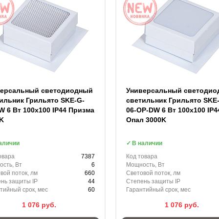
версальный светодиодный
Универсальный светодио
ильник Грильято SKE-G-
светильник Грильято SKE
W 6 Вт 100x100 IP44 Призма
06-OP-DW 6 Вт 100x100 IP4
0K
Опал 3000K
аличии
В наличии
овара
7387
Код товара
сть, Вт
6
Мощность, Вт
вой поток, лм
660
Световой поток, лм
нь защиты IP
44
Степень защиты IP
тийный срок, мес
60
Гарантийный срок, мес
1 076
руб.
1 076
руб.