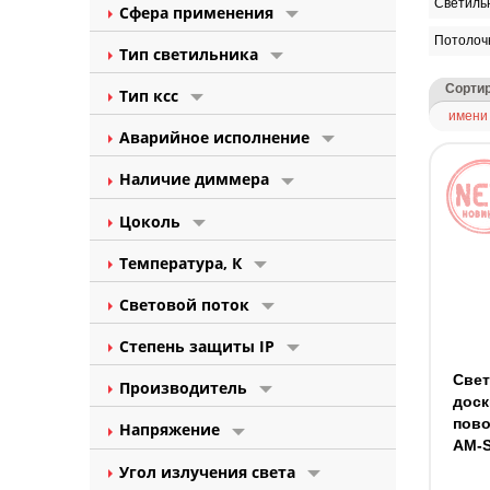
Светильн
Сфера применения
Потолоч
Тип светильника
Сортир
Тип ксс
имени
Аварийное исполнение
Наличие диммера
Цоколь
Температура, К
Световой поток
Степень защиты IP
Свет
Производитель
доск
пов
Напряжение
AM-
Угол излучения света