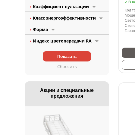
В н
Коэффициент пульсации
Код т
Мощно
Класс энергоэффективности
Свето
Степе
Форма
Гаран
Индекс цветопередачи RA
Акции и специальные
предложения