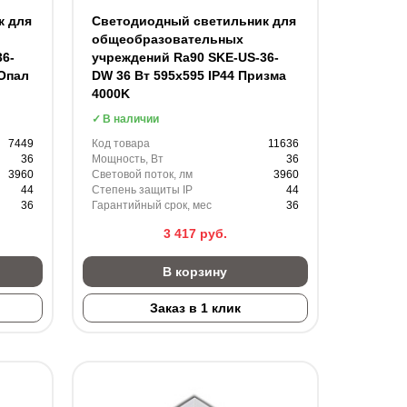
к для
Светодиодный светильник для
общеобразовательных
6-
учреждений Ra90 SKE-US-36-
 Опал
DW 36 Вт 595x595 IP44 Призма
4000K
В наличии
7449
Код товара
11636
36
Мощность, Вт
36
3960
Световой поток, лм
3960
44
Степень защиты IP
44
36
Гарантийный срок, мес
36
3 417
руб.
В корзину
Заказ в 1 клик