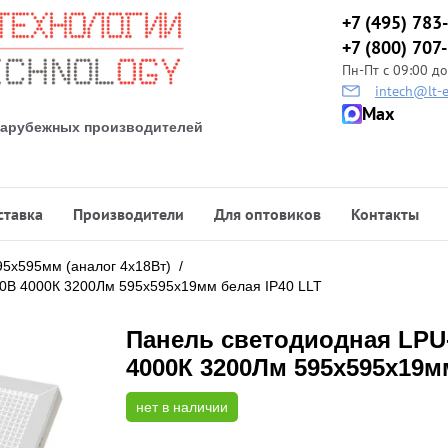
+7 (495) 783
+7 (800) 707
Пн-Пт с 09:00 до
intech@lt-e
Max
 зарубежных производителей
ставка
Производители
Для оптовиков
Контакты
95х595мм (аналог 4х18Вт)
/
В 4000К 3200Лм 595х595х19мм белая IP40 LLT
Панель светодиодная LP
4000К 3200Лм 595х595х19м
нет в наличии