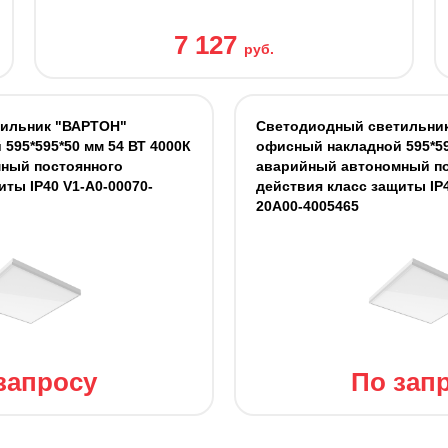
7 127
руб.
тильник "ВАРТОН"
Светодиодный светильни
595*595*50 мм 54 ВТ 4000К
офисный накладной 595*59
ный постоянного
аварийный автономный по
иты IP40 V1-A0-00070-
действия класс защиты IP4
20A00-4005465
запросу
По зап