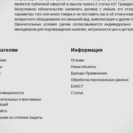
является публичной офертой в смысле пункта 2 статьи 437 Гражданс
безусловное обязательство заключить договор с любым, кто отзо
параметры того или иного товара и не поставить нас в об этом в изв
конкретного оборудования его внешний вид, комплектация и другие 
Окончательные условия сделки согласовываются индивидуально:
менеджером для подтверждения наличия, актуальности цен и детале
пателям
Информация
ании
Отзывы
ты
Наши объекты
и
Бренды-Применение
т
Обработка персональных данных
ЕАИСТ
 освещенности
Статьи
оительных и монтажных
заций
айта
ники по степени защиты