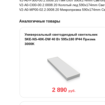
V2-A0-PS00-00.2.0008.20 Пин спот 590х174mm Свето
V2-A0-CI00-00.2.0008.20 Колотый лед 590х174mm Све
V2-A0-MP00-02.2.0008.20 Микропризма 590х174mm С
Аналогичные товары
Универсальный светодиодный светильник
SKE-NS-40K-DW 40 Вт 595x180 IP44 Призма
3000K
2 890
руб.