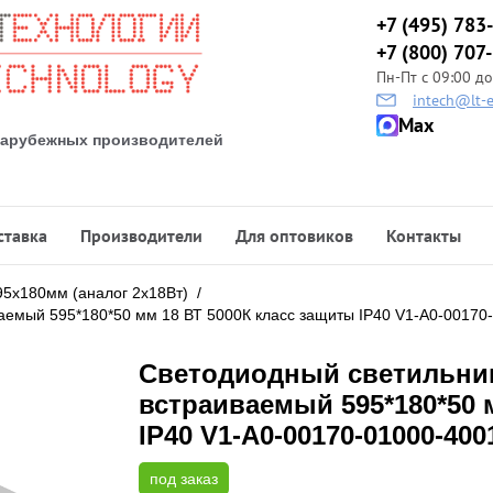
+7 (495) 783
+7 (800) 707
Пн-Пт с 09:00 до
intech@lt-e
Max
 зарубежных производителей
ставка
Производители
Для оптовиков
Контакты
95х180мм (аналог 2х18Вт)
/
емый 595*180*50 мм 18 ВТ 5000К класс защиты IP40 V1-A0-00170
Светодиодный светильни
встраиваемый 595*180*50 
IP40 V1-A0-00170-01000-400
под заказ