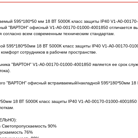
емый 595*180*50 мм 18 ВТ 5000К класс защиты IP40 V1-A0-00170
ный "ВАРТОН" офисный V1-A0-00170-01000-4001850 отличается выс
 согласно всем современным техническим стандартам.
й 595*180*50мм 18 ВТ 5000К класс защиты IP40 V1-A0-00170-010
 комфорт сотрудников в рабочем пространстве.
ника "ВАРТОН" V1-A0-00170-01000-4001850 является ее срок служб
тока).
ого "ВАРТОН" офисный встраиваемый/накладной 595*180*50мм 18 В
50мм 18 ВТ 5000К класс защиты IP40 V1-A0-00170-01000-4001850 п
лоткам.
ЕЛЬНО):
m Светопропускаемость 90%
ускаемость 76%