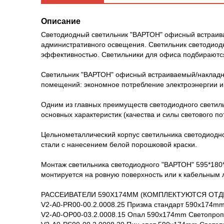
Описание
Светодиодный светильник "ВАРТОН" офисный встраива
административного освещения. Светильник светодиод
эффективностью. Светильники для офиса подбираются
Светильник "ВАРТОН" офисный встраиваемый/накладно
помещений: экономное потребление электроэнергии и
Одним из главных преимуществ светодиодного светиль
основных характеристик (качества и силы светового по
Цельнометаллический корпус светильника светодиодн
стали с нанесением белой порошковой краски.
Монтаж светильника светодиодного "ВАРТОН" 595*180*
монтируется на ровную поверхность или к кабельным 
РАССЕИВАТЕЛИ 590Х174MM (КОМПЛЕКТУЮТСЯ ОТД
V2-A0-PR00-00.2.0008.25 Призма стандарт 590х174m
V2-A0-OP00-03.2.0008.15 Опал 590х174mm Светопроп