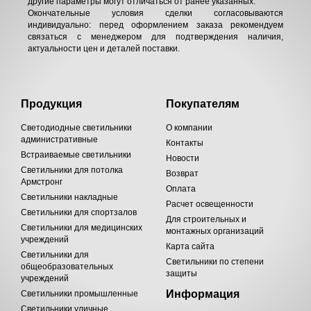
другие параметры могут отличаться от ранее указанных.
Окончательные условия сделки согласовываются
индивидуально: перед оформлением заказа рекомендуем
связаться с менеджером для подтверждения наличия,
актуальности цен и деталей поставки.
Продукция
Покупателям
Светодиодные светильники
О компании
административные
Контакты
Встраиваемые светильники
Новости
Светильники для потолка
Возврат
Армстронг
Оплата
Светильники накладные
Расчет освещенности
Светильники для спортзалов
Для строительных и
Светильники для медицинских
монтажных организаций
учреждений
Карта сайта
Светильники для
Светильники по степени
общеобразовательных
защиты
учреждений
Информация
Светильники промышленные
Светильники уличные