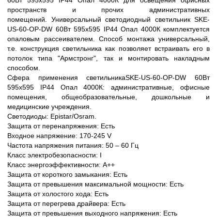
60Вт 595х595 IP44 Опал 4000К для освещения офисных
пространств и прочих административных
помещений. Универсальный светодиодный светильник SKE-
US-60-OP-DW 60Вт 595х595 IP44 Опал 4000К комплектуется
опаловым рассеивателем. Способ монтажа универсальный,
т.е. конструкция светильника как позволяет встраивать его в
потолок типа "Армстронг", так и монтировать накладным
способом.
Сфера применения светильникаSKE-US-60-OP-DW 60Вт
595х595 IP44 Опал 4000К: административные, офисные
помещения, общеобразовательные, дошкольные и
медицинские учреждения.
Светодиоды: Epistar/Osram.
Защита от перенапряжения: Есть
Входное напряжение: 170-245 V
Частота напряжения питания: 50 – 60 Гц
Класс электробезопасности: I
Класс энергоэффективности: А++
Защита от короткого замыкания: Есть
Защита от превышения максимальной мощности: Есть
Защита от холостого хода: Есть
Защита от перегрева драйвера: Есть
Защита от превышения выходного напряжения: Есть