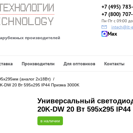
+7 (495) 783
+7 (800) 707
Пн-Пт с 09:00 до
intech@lt-e
Max
 зарубежных производителей
ставка
Производители
Для оптовиков
Контакты
95х295мм (аналог 2х18Вт)
/
K-DW 20 Вт 595x295 IP44 Призма 3000K
Универсальный светодио
20K-DW 20 Вт 595x295 IP44
в наличии