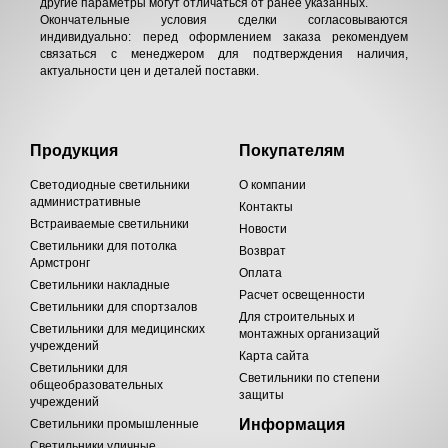
другие параметры могут отличаться от ранее указанных.
Окончательные условия сделки согласовываются
индивидуально: перед оформлением заказа рекомендуем
связаться с менеджером для подтверждения наличия,
актуальности цен и деталей поставки.
Продукция
Покупателям
Светодиодные светильники
О компании
административные
Контакты
Встраиваемые светильники
Новости
Светильники для потолка
Возврат
Армстронг
Оплата
Светильники накладные
Расчет освещенности
Светильники для спортзалов
Для строительных и
Светильники для медицинских
монтажных организаций
учреждений
Карта сайта
Светильники для
Светильники по степени
общеобразовательных
защиты
учреждений
Информация
Светильники промышленные
Светильники уличные