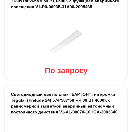
1180х186х65мм 54 ВТ 6500К с функцией аварийного
освещения V1-R0-00035-31A00-2005465
По запросу
Светодиодный светильник "ВАРТОН" тип кромки
Tegular (Prelude 24) 574*587*58 мм 36 ВТ 4000К с
равномерной засветкой аварийный автономный
постоянного действия V1-A1-00070-10HGA-2003640