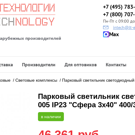
+7 (495) 783
+7 (800) 707
Пн-Пт с 09:00 до
intech@lt-e
Max
 зарубежных производителей
ставка
Производители
Для оптовиков
Контакты
ковые
/
Световые комплексы
/
Парковый светильник светодиодный
Парковый светильник све
005 IP23 "Сфера 3х40" 400/
в наличии
46 361
руб.