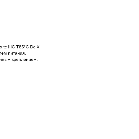
 tc IIIС T85°C Dc X
лем питания.
иным креплением.