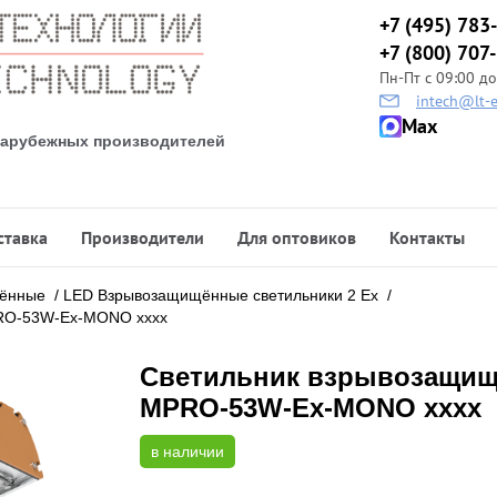
+7 (495) 783
+7 (800) 707
Пн-Пт с 09:00 до
intech@lt-e
Max
 зарубежных производителей
ставка
Производители
Для оптовиков
Контакты
щённые
/
LED Взрывозащищённые светильники 2 Ех
/
PRO-53W-Ex-MONO хххх
Светильник взрывозащищё
MPRO-53W-Ex-MONO хххх
в наличии