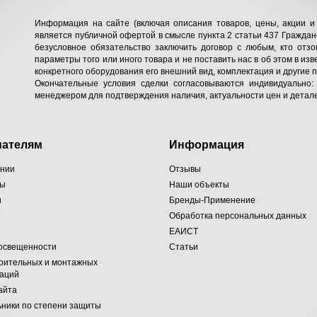
Информация на сайте (включая описания товаров, цены, акции и 
является публичной офертой в смысле пункта 2 статьи 437 Гражданс
безусловное обязательство заключить договор с любым, кто отзо
параметры того или иного товара и не поставить нас в об этом в изв
конкретного оборудования его внешний вид, комплектация и другие 
Окончательные условия сделки согласовываются индивидуально:
менеджером для подтверждения наличия, актуальности цен и детале
пателям
Информация
ании
Отзывы
ты
Наши объекты
и
Бренды-Применение
т
Обработка персональных данных
ЕАИСТ
 освещенности
Статьи
оительных и монтажных
заций
айта
ники по степени защиты