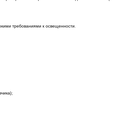
окими требованиями к освещенности.
чика);