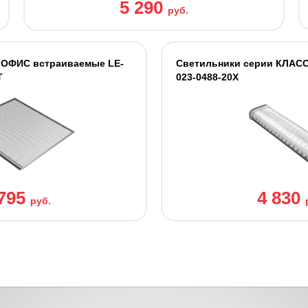
5 290
руб.
 ОФИС встраиваемые LE-
Светильники cерии КЛАСС
Т
023-0488-20Х
 795
4 830
руб.