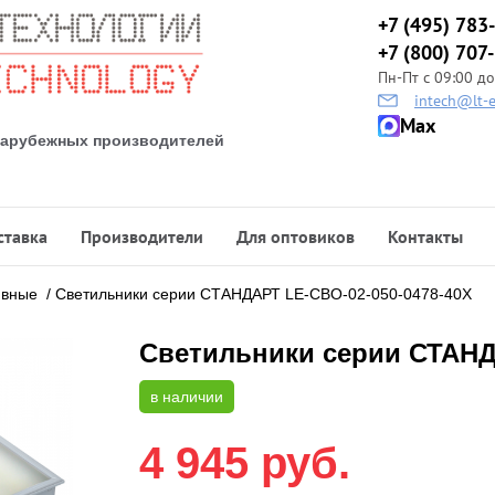
+7 (495) 783
+7 (800) 707
Пн-Пт с 09:00 до
intech@lt-e
Max
 зарубежных производителей
ставка
Производители
Для оптовиков
Контакты
ивные
/
Светильники cерии СТАНДАРТ LE-СВО-02-050-0478-40Х
Светильники cерии СТАНД
в наличии
4 945
руб.