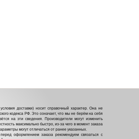
условия доставки) носит справочный характер. Она не
кого кодекса РФ. Это означает, что мы не берём на себя
вётся на эти сведения. Производители могут изменить
естность максимально быстро, из-за чего в момент заказа
параметры могут отличаться от ранее указанных.
 перед оформлением заказа рекомендуем связаться с