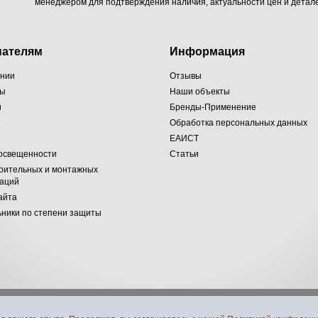
менеджером для подтверждения наличия, актуальности цен и детале
пателям
Информация
ании
Отзывы
ты
Наши объекты
и
Бренды-Применение
т
Обработка персональных данных
ЕАИСТ
 освещенности
Статьи
оительных и монтажных
заций
айта
ники по степени защиты
хники и электротехники. Все права защищены 2007-2026 г.