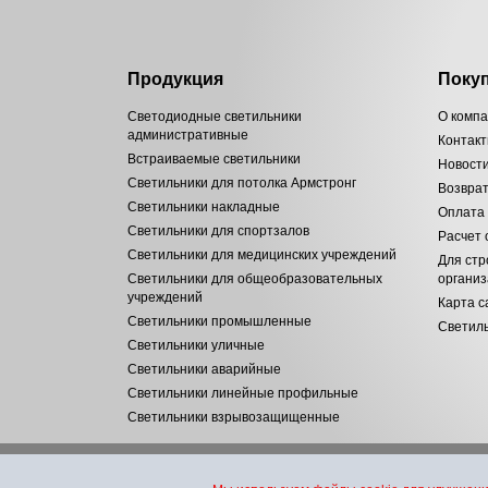
Продукция
Поку
Светодиодные светильники
О комп
административные
Контак
Встраиваемые светильники
Новост
Светильники для потолка Армстронг
Возвра
Светильники накладные
Оплата
Светильники для спортзалов
Расчет
Светильники для медицинских учреждений
Для стр
Светильники для общеобразовательных
органи
учреждений
Карта с
Светильники промышленные
Светиль
Светильники уличные
Светильники аварийные
Светильники линейные профильные
Светильники взрывозащищенные
© «Инновационные технологии» - поставки светодиодной светоте