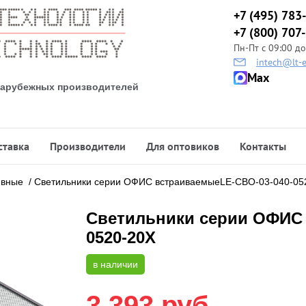
+7 (495) 783
+7 (800) 707
Пн-Пт с 09:00 до
intech@lt-e
Max
 зарубежных производителей
ставка
Производители
Для оптовиков
Контакты
ивные
/
Светильники серии ОФИС встраиваемыеLE-СВО-03-040-05
Светильники серии ОФИС 
0520-20Х
в наличии
3 393
руб.