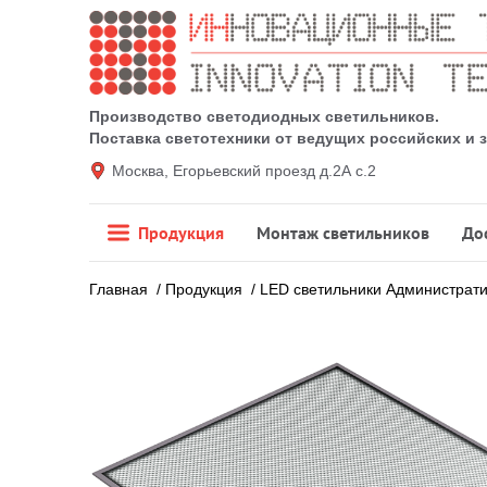
Производство светодиодных светильников.
Поставка светотехники от ведущих российских и
Москва, Егорьевский проезд д.2А с.2
Продукция
Монтаж светильников
До
Главная
/
Продукция
/
LED светильники Администрат