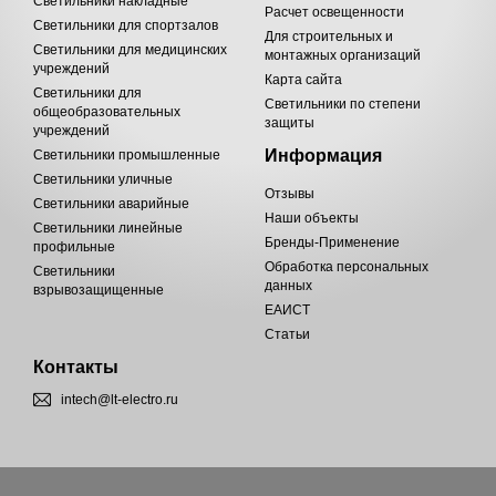
Светильники накладные
Расчет освещенности
Светильники для спортзалов
Для строительных и
Светильники для медицинских
монтажных организаций
учреждений
Карта сайта
Светильники для
Светильники по степени
общеобразовательных
защиты
учреждений
Информация
Светильники промышленные
Светильники уличные
Отзывы
Светильники аварийные
Наши объекты
Светильники линейные
Бренды-Применение
профильные
Обработка персональных
Светильники
данных
взрывозащищенные
ЕАИСТ
Статьи
Контакты
intech@lt-electro.ru