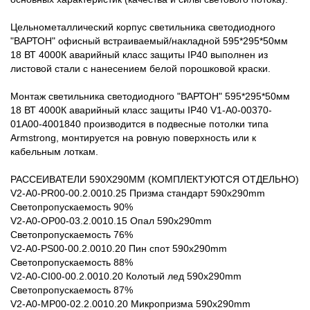
Цельнометаллический корпус светильника светодиодного
"ВАРТОН" офисный встраиваемый/накладной 595*295*50мм
18 ВТ 4000К аварийный класс защиты IP40 выполнен из
листовой стали с нанесением белой порошковой краски.
Монтаж светильника светодиодного "ВАРТОН" 595*295*50мм
18 ВТ 4000К аварийный класс защиты IP40 V1-A0-00370-
01A00-4001840 производится в подвесные потолки типа
Armstrong, монтируется на ровную поверхность или к
кабельным лоткам.
РАССЕИВАТЕЛИ 590Х290MM (КОМПЛЕКТУЮТСЯ ОТДЕЛЬНО)
V2-A0-PR00-00.2.0010.25 Призма стандарт 590х290mm
Светопропускаемость 90%
V2-A0-OP00-03.2.0010.15 Опал 590х290mm
Светопропускаемость 76%
V2-A0-PS00-00.2.0010.20 Пин спот 590х290mm
Светопропускаемость 88%
V2-A0-CI00-00.2.0010.20 Колотый лед 590х290mm
Светопропускаемость 87%
V2-A0-MP00-02.2.0010.20 Микропризма 590х290mm