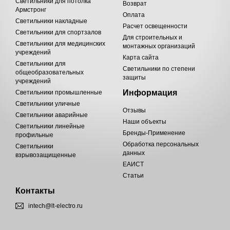
Светильники для потолка
Возврат
Армстронг
Оплата
Светильники накладные
Расчет освещенности
Светильники для спортзалов
Для строительных и
Светильники для медицинских
монтажных организаций
учреждений
Карта сайта
Светильники для
Светильники по степени
общеобразовательных
защиты
учреждений
Информация
Светильники промышленные
Светильники уличные
Отзывы
Светильники аварийные
Наши объекты
Светильники линейные
Бренды-Применение
профильные
Обработка персональных
Светильники
данных
взрывозащищенные
ЕАИСТ
Статьи
Контакты
intech@lt-electro.ru