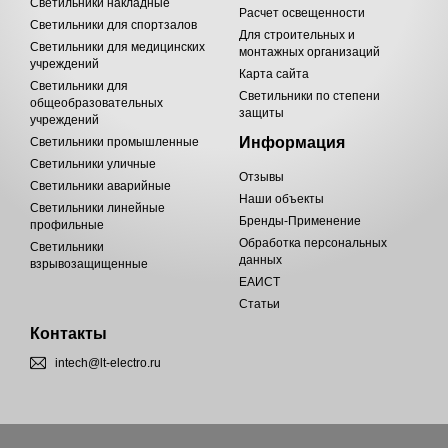
Светильники накладные
Расчет освещенности
Светильники для спортзалов
Для строительных и
Светильники для медицинских
монтажных организаций
учреждений
Карта сайта
Светильники для
Светильники по степени
общеобразовательных
защиты
учреждений
Информация
Светильники промышленные
Светильники уличные
Отзывы
Светильники аварийные
Наши объекты
Светильники линейные
Бренды-Применение
профильные
Обработка персональных
Светильники
данных
взрывозащищенные
ЕАИСТ
Статьи
Контакты
intech@lt-electro.ru