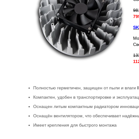
98
79
SK
Мо
Св
13
11
Полностью герметичен, защищен от пыли и влаги
I
Компактен, удобен в транспортировке и эксплуата
Оснащен литым компактным радиатором инновацио
Оснащён вентилятором, что обеспечивает надёжн
Имеет крепления для быстрого монтажа