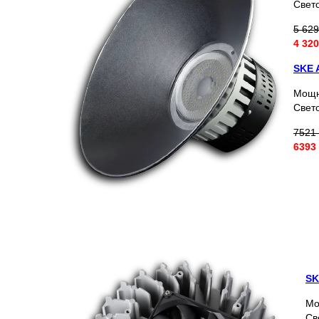
Свето
5 629
4 320
SKE 
Мощн
Свет
7521 
6393
SK
Мо
Св