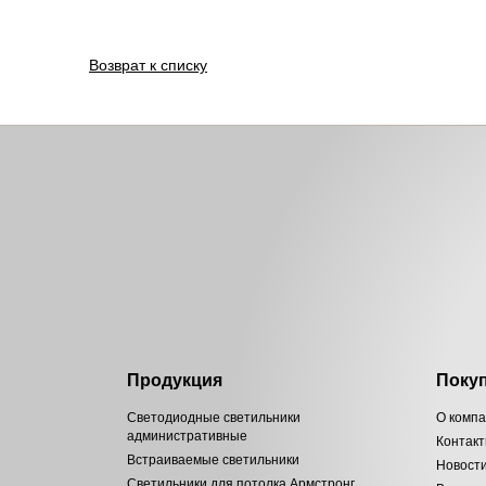
Возврат к списку
Продукция
Поку
Светодиодные светильники
О комп
административные
Контак
Встраиваемые светильники
Новост
Светильники для потолка Армстронг