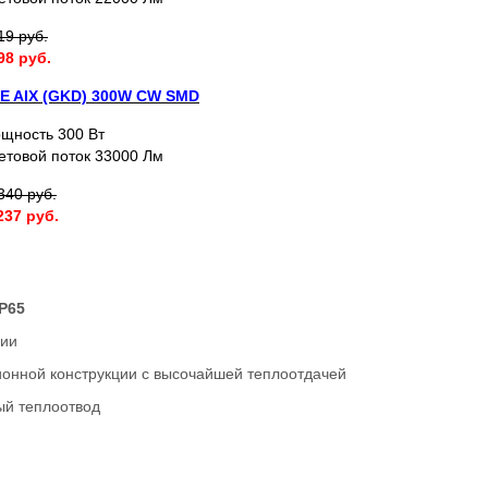
19 руб.
98 руб.
E AIX (GKD) 300W СW SMD
щность 300 Вт
етовой поток 33000 Лм
340 руб.
237 руб.
P65
ции
нной конструкции с высочайшей теплоотдачей
ый теплоотвод