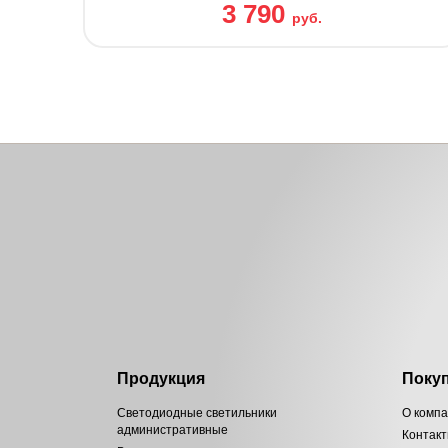
3 790
руб.
Продукция
Поку
Светодиодные светильники
О комп
административные
Контак