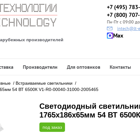
+7 (495) 783
+7 (800) 707
Пн-Пт с 09:00 до
intech@lt-e
Max
 зарубежных производителей
ставка
Производители
Для оптовиков
Контакты
ивные
/
Встраиваемые светильники
/
х65мм 54 ВТ 6500К V1-R0-00040-31000-2005465
Светодиодный светильник
1765х186х65мм 54 ВТ 6500К
под заказ