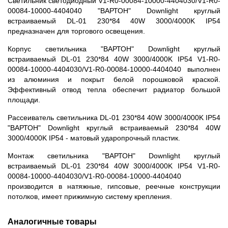
Cветильник светодиодный V1-R0-00084-10000-4404030/V1-R0-
00084-10000-4404040 "ВАРТОН" Downlight круглый
встраиваемый DL-01 230*84 40W 3000/4000K IP54
предназначен для торгового освещения.
Корпус светильника "ВАРТОН" Downlight круглый
встраиваемый DL-01 230*84 40W 3000/4000K IP54 V1-R0-
00084-10000-4404030/V1-R0-00084-10000-4404040 выполнен
из алюминия и покрыт белой порошковой краской.
Эффективный отвод тепла обеспечит радиатор большой
площади.
Рассеиватель светильника DL-01 230*84 40W 3000/4000K IP54
"ВАРТОН" Downlight круглый встраиваемый 230*84 40W
3000/4000K IP54 - матовый ударопрочный пластик.
Монтаж светильника "ВАРТОН" Downlight круглый
встраиваемый DL-01 230*84 40W 3000/4000K IP54 V1-R0-
00084-10000-4404030/V1-R0-00084-10000-4404040
производится в натяжные, гипсовые, реечные конструкции
потолков, имеет прижимную систему крепления.
Аналогичные товары