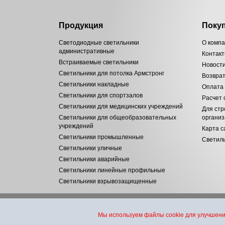
Продукция
Поку
Светодиодные светильники
О комп
административные
Контак
Встраиваемые светильники
Новост
Светильники для потолка Армстронг
Возвра
Светильники накладные
Оплата
Светильники для спортзалов
Расчет
Светильники для медицинских учреждений
Для стр
Светильники для общеобразовательных
органи
учреждений
Карта с
Светильники промышленные
Светиль
Светильники уличные
Светильники аварийные
Светильники линейные профильные
Светильники взрывозащищенные
© «Инновационные технологии» - поставки светодиодной светоте
Мы используем файлы cookie для улучшени