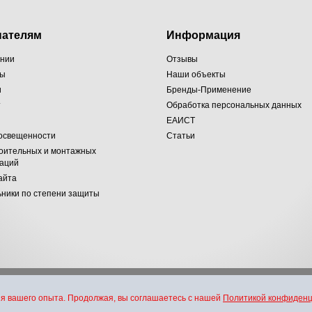
пателям
Информация
ании
Отзывы
ты
Наши объекты
и
Бренды-Применение
т
Обработка персональных данных
ЕАИСТ
 освещенности
Статьи
оительных и монтажных
заций
айта
ники по степени защиты
хники и электротехники. Все права защищены 2007-2026 г.
я вашего опыта. Продолжая, вы соглашаетесь с нашей
Политикой конфиден