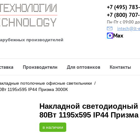
+7 (495) 783
+7 (800) 707
Пн-Пт с 09:00 до
intech@lt-e
Max
 зарубежных производителей
ставка
Производители
Для оптовиков
Контакты
акладные потолочные офисные светильники
/
0Вт 1195х595 IP44 Призма 3000К
Накладной светодиодный 
80Вт 1195х595 IP44 Призма
в наличии