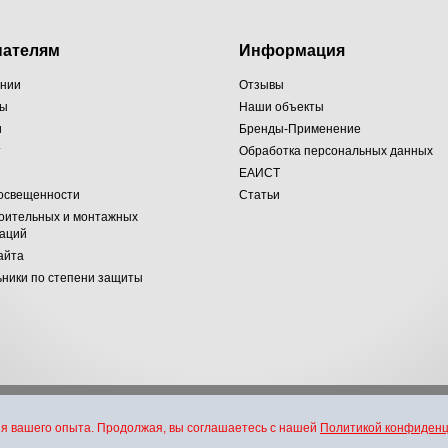
пателям
Информация
ании
Отзывы
ты
Наши объекты
и
Бренды-Применение
т
Обработка персональных данных
ЕАИСТ
 освещенности
Статьи
оительных и монтажных
заций
айта
ники по степени защиты
хники и электротехники. Все права защищены 2007-2026 г.
я вашего опыта. Продолжая, вы соглашаетесь с нашей
Политикой конфиден