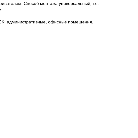
ивателем. Способ монтажа универсальный, т.е.
м.
00K: административные, офисные помещения,