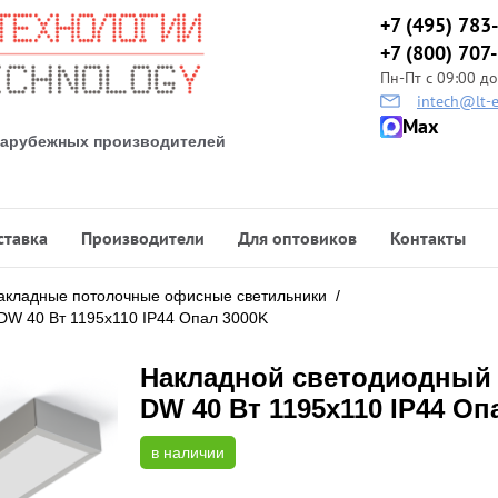
+7 (495) 783
+7 (800) 707
Пн-Пт с 09:00 до
intech@lt-e
Max
 зарубежных производителей
ставка
Производители
Для оптовиков
Контакты
акладные потолочные офисные светильники
/
DW 40 Вт 1195x110 IP44 Опал 3000K
Накладной светодиодный 
DW 40 Вт 1195x110 IP44 Оп
в наличии