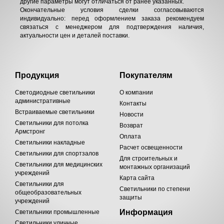
другие параметры могут отличаться от ранее указанных.
Окончательные условия сделки согласовываются
индивидуально: перед оформлением заказа рекомендуем
связаться с менеджером для подтверждения наличия,
актуальности цен и деталей поставки.
Продукция
Покупателям
Светодиодные светильники
О компании
административные
Контакты
Встраиваемые светильники
Новости
Светильники для потолка
Возврат
Армстронг
Оплата
Светильники накладные
Расчет освещенности
Светильники для спортзалов
Для строительных и
Светильники для медицинских
монтажных организаций
учреждений
Карта сайта
Светильники для
Светильники по степени
общеобразовательных
защиты
учреждений
Информация
Светильники промышленные
Светильники уличные