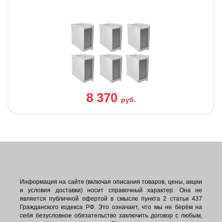
8 370
руб.
Информация на сайте (включая описания товаров, цены, акции
и условия доставки) носит справочный характер. Она не
является публичной офертой в смысле пункта 2 статьи 437
Гражданского кодекса РФ. Это означает, что мы не берём на
себя безусловное обязательство заключить договор с любым,