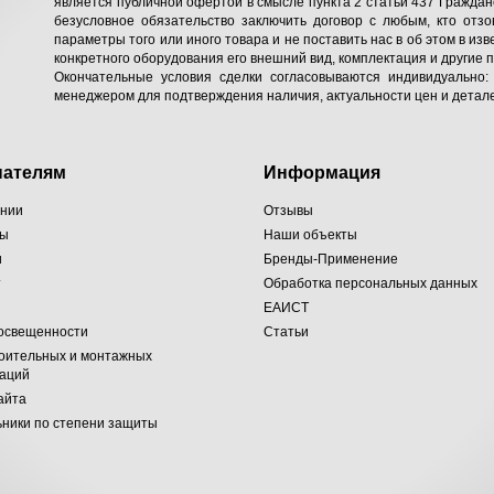
является публичной офертой в смысле пункта 2 статьи 437 Гражданс
безусловное обязательство заключить договор с любым, кто отзо
параметры того или иного товара и не поставить нас в об этом в изв
конкретного оборудования его внешний вид, комплектация и другие 
Окончательные условия сделки согласовываются индивидуально:
менеджером для подтверждения наличия, актуальности цен и детале
пателям
Информация
ании
Отзывы
ты
Наши объекты
и
Бренды-Применение
т
Обработка персональных данных
ЕАИСТ
 освещенности
Статьи
оительных и монтажных
заций
айта
ники по степени защиты