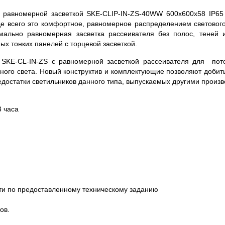
 равномерной засветкой SKE-CLIP-IN-ZS-40WW 600х600х58 IP6
е всего это комфортное, равномерное распределением светового
мально равномерная засветка рассеивателя без полос, теней 
ых тонких панелей с торцевой засветкой.
SKE-CL-IN-ZS с равномерной засветкой рассеивателя для пото
ного света. Новый конструктив и комплектующие позволяют добить
едостатки светильников данного типа, выпускаемых другими произ
3 часа
ти по предоставленному техническому заданию
ов.