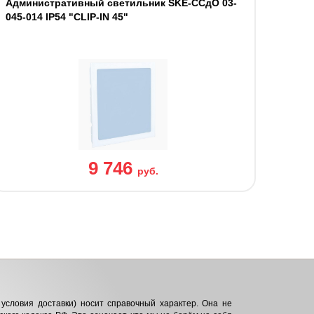
Административный светильник SKE-ССдО 03-
045-014 IP54 "CLIP-IN 45"
9 746
руб.
условия доставки) носит справочный характер. Она не