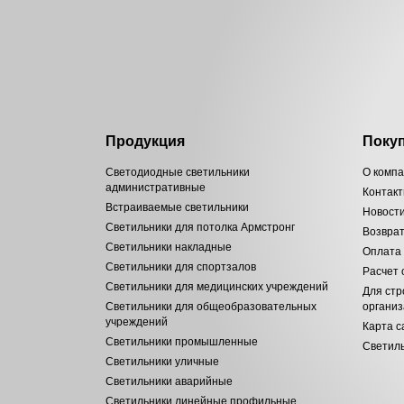
Продукция
Поку
Светодиодные светильники
О комп
административные
Контак
Встраиваемые светильники
Новост
Светильники для потолка Армстронг
Возвра
Светильники накладные
Оплата
Светильники для спортзалов
Расчет
Светильники для медицинских учреждений
Для стр
Светильники для общеобразовательных
органи
учреждений
Карта с
Светильники промышленные
Светиль
Светильники уличные
Светильники аварийные
Светильники линейные профильные