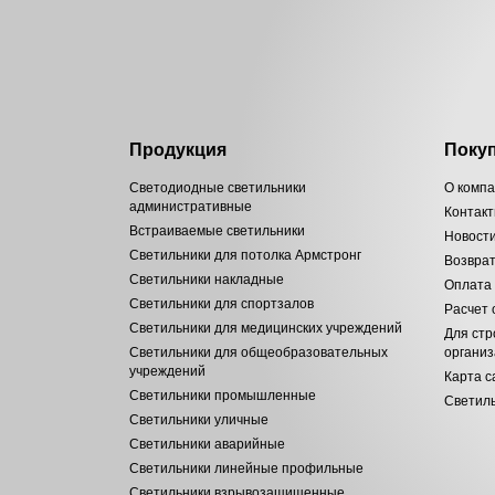
Продукция
Поку
Светодиодные светильники
О комп
административные
Контак
Встраиваемые светильники
Новост
Светильники для потолка Армстронг
Возвра
Светильники накладные
Оплата
Светильники для спортзалов
Расчет
Светильники для медицинских учреждений
Для стр
Светильники для общеобразовательных
органи
учреждений
Карта с
Светильники промышленные
Светиль
Светильники уличные
Светильники аварийные
Светильники линейные профильные
Светильники взрывозащищенные