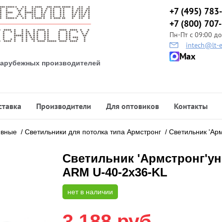
+7 (495) 783
+7 (800) 707
Пн-Пт с 09:00 до
intech@lt-e
Max
 зарубежных производителей
ставка
Производители
Для оптовиков
Контакты
ивные
/
Светильники для потолка типа Армстронг
/
Светильник 'Ар
Светильник 'Армстронг'у
ARM U-40-2x36-KL
нет в наличии
3 188
руб.