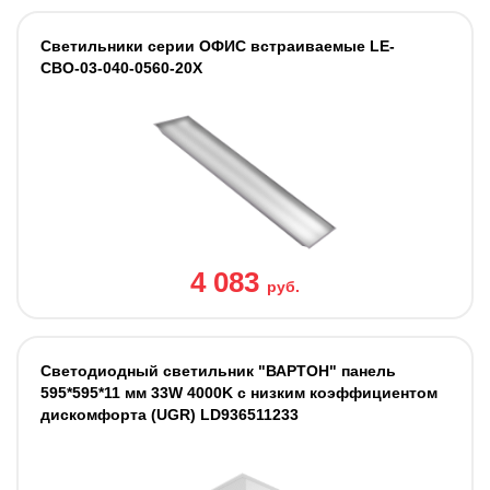
Светильники серии ОФИС встраиваемые LE-
СВО-03-040-0560-20Х
4 083
руб.
Светодиодный светильник "ВАРТОН" панель
595*595*11 мм 33W 4000K с низким коэффициентом
дискомфорта (UGR) LD936511233