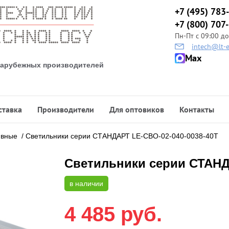
+7 (495) 783
+7 (800) 707
Пн-Пт с 09:00 до
intech@lt-e
Max
 зарубежных производителей
ставка
Производители
Для оптовиков
Контакты
ивные
/
Светильники cерии СТАНДАРТ LE-СВО-02-040-0038-40Т
Светильники cерии СТАНД
в наличии
4 485
руб.