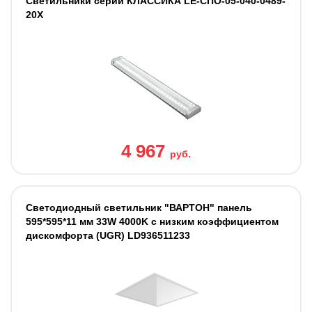
Светильники cерии КЛАССИКА LE-СПО-05-040-0489-
20Х
4 967
руб.
Светодиодный светильник "ВАРТОН" панель
595*595*11 мм 33W 4000K с низким коэффициентом
дискомфорта (UGR) LD936511233