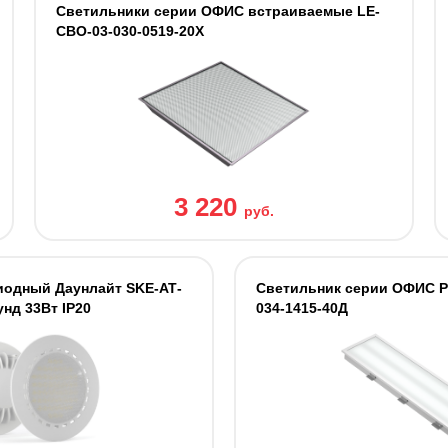
Светильники серии ОФИС встраиваемые LE-
СВО-03-030-0519-20Х
3 220
руб.
иодный Даунлайт SKE-АТ-
Светильник серии ОФИС 
унд 33Вт IP20
034-1415-40Д