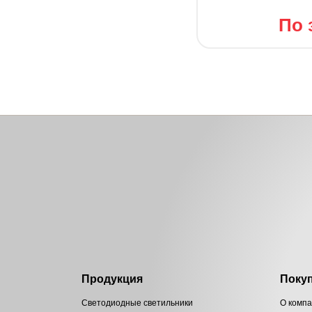
По 
Продукция
Поку
Светодиодные светильники
О комп