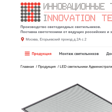
Производство светодиодных светильников.
Поставка светотехники от ведущих российских и
Москва, Егорьевский проезд д.2А с.2
Продукция
Монтаж светильников
До
Главная
/
Продукция
/
LED светильники Администрат