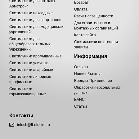
Светильники для потолка
Возврат
Армстронг
Оплата
Светильники накладные
Расчет освещенности
Светильники для спортзалов
Для строительных и
Светильники для медицинских
монтажных организаций
учреждений
Карта сайта
Светильники для
Светильники по степени
общеобразовательных
защиты
учреждений
Информация
Светильники промышленные
Светильники уличные
Отзывы
Светильники аварийные
Наши объекты
Светильники линейные
Бренды-Применение
профильные
Обработка персональных
Светильники
данных
взрывозащищенные
ЕАИСТ
Статьи
Контакты
intech@lt-electro.ru