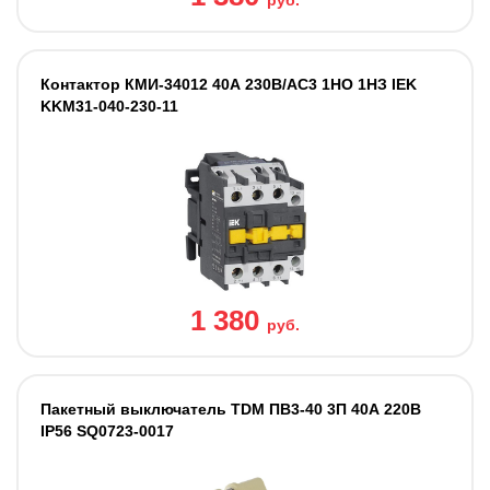
руб.
Контактор КМИ-34012 40А 230В/АС3 1НО 1НЗ IEK
KKM31-040-230-11
1 380
руб.
Пакетный выключатель TDM ПВ3-40 3П 40А 220В
IP56 SQ0723-0017