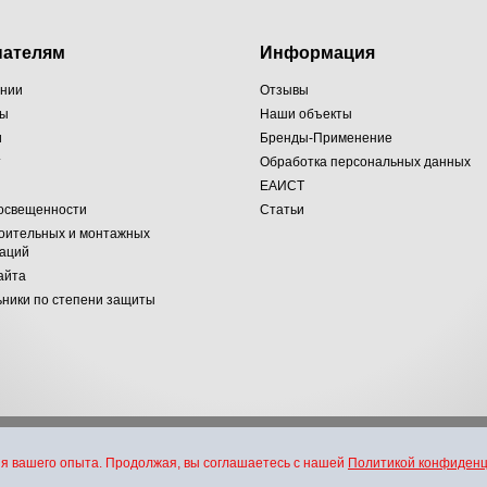
пателям
Информация
ании
Отзывы
ты
Наши объекты
и
Бренды-Применение
т
Обработка персональных данных
ЕАИСТ
 освещенности
Статьи
оительных и монтажных
заций
айта
ники по степени защиты
хники и электротехники. Все права защищены 2007-2026 г.
я вашего опыта. Продолжая, вы соглашаетесь с нашей
Политикой конфиден