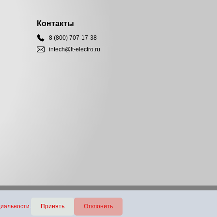
Контакты
8 (800) 707-17-38
intech@lt-electro.ru
циальности
.
Принять
Отклонить