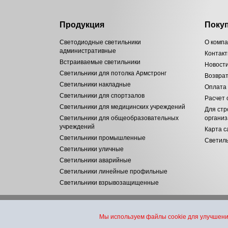
Продукция
Поку
Светодиодные светильники
О комп
административные
Контак
Встраиваемые светильники
Новост
Светильники для потолка Армстронг
Возвра
Светильники накладные
Оплата
Светильники для спортзалов
Расчет
Светильники для медицинских учреждений
Для стр
Светильники для общеобразовательных
органи
учреждений
Карта с
Светильники промышленные
Светиль
Светильники уличные
Светильники аварийные
Светильники линейные профильные
Светильники взрывозащищенные
© «Инновационные технологии» - поставки светодиодной светоте
Мы используем файлы cookie для улучшени