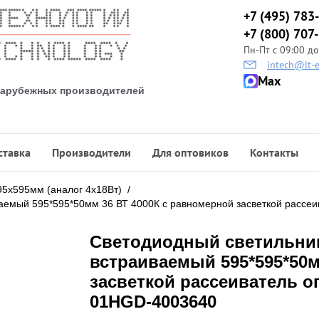
+7 (495) 783
+7 (800) 707
Пн-Пт с 09:00 до
intech@lt-e
Max
 зарубежных производителей
ставка
Производители
Для оптовиков
Контакты
95х595мм (аналог 4х18Вт)
/
емый 595*595*50мм 36 ВТ 4000К с равномерной засветкой рассеи
Светодиодный светильни
встраиваемый 595*595*50м
засветкой рассеиватель оп
01HGD-4003640