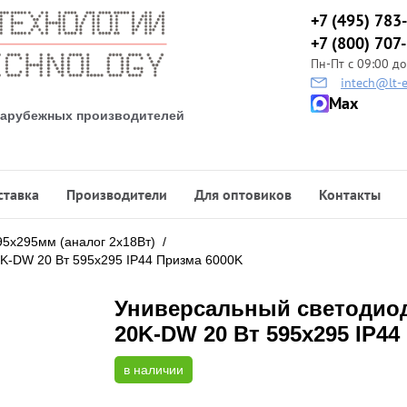
+7 (495) 783
+7 (800) 707
Пн-Пт с 09:00 до
intech@lt-e
Max
 зарубежных производителей
ставка
Производители
Для оптовиков
Контакты
95х295мм (аналог 2х18Вт)
/
K-DW 20 Вт 595x295 IP44 Призма 6000K
Универсальный светодио
20K-DW 20 Вт 595x295 IP44
в наличии