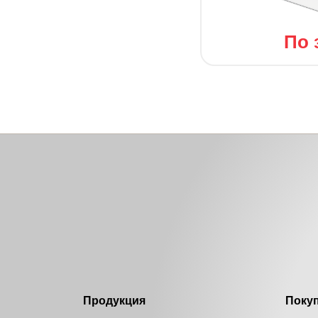
По 
Продукция
Поку