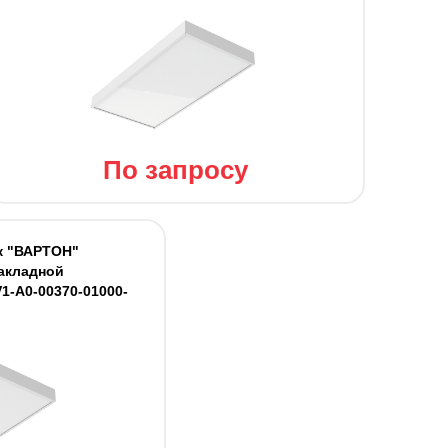
По запросу
к "ВАРТОН"
акладной
V1-A0-00370-01000-