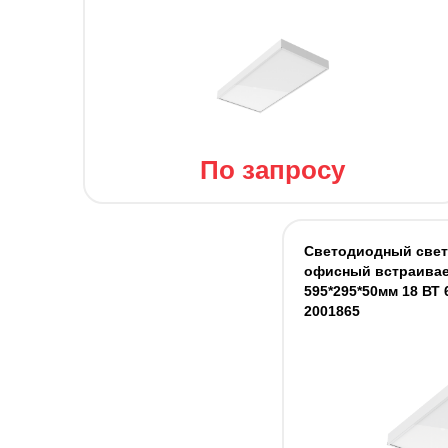
По запросу
Светодиодный све
офисный встраива
595*295*50мм 18 ВТ 
2001865