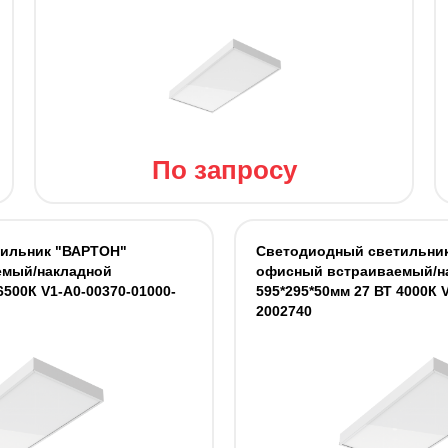
По запросу
тильник "ВАРТОН"
Светодиодный светильни
емый/накладной
офисный встраиваемый/н
6500К V1-A0-00370-01000-
595*295*50мм 27 ВТ 4000К 
2002740