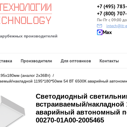
+7 (495) 783
+7 (800) 707
Пн-Пт с 09:00 до
intech@lt-e
Max
 зарубежных производителей
ставка
Производители
Для оптовиков
Контакты
195х180мм (аналог 2х36Вт)
/
аемый/накладной 1195*180*50мм 54 ВТ 6500К аварийный автономн
Светодиодный светильни
встраиваемый/накладной 1
аварийный автономный по
00270-01A00-2005465